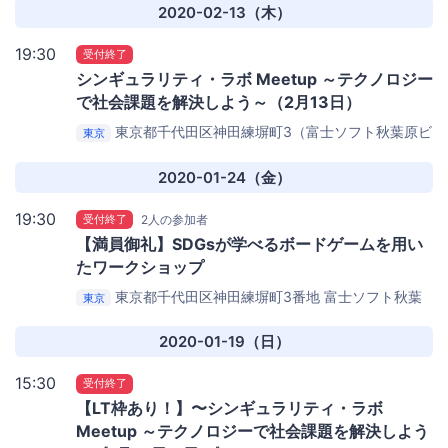
ァミマ前）
2020-02-13（木）
19:30
受付終了
シンギュラリティ・ラボ Meetup ～テクノロジー
で社会課題を解決しよう～（2月13日）
東京都千代田区神田練塀町3（富士ソフト秋葉原ビ
東京
ル）
DMM.make AKIBA（集合：19:20に会場ビル４階ロ
ビー）
2020-01-24（金）
19:30
受付終了
2人の参加者
【満員御礼】SDGsが学べるボードゲームを用い
たワークショップ
東京都千代田区神田練塀町3番地 富士ソフト秋葉
東京
原ビル 12階
DMM.make AKIBA
2020-01-19（日）
15:30
受付終了
【LT枠あり！】〜シンギュラリティ・ラボ
Meetup ～テクノロジーで社会課題を解決しよう