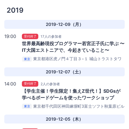
2019
2019-12-09（月）
19:00
受付終了
17人の参加者
世界最高齢現役プログラマー若宮正子氏に学ぶ 〜
IT大国エストニアで、今起きていること〜
東京都港区虎ノ門４丁目３−１ 城山トラストタワ
東京
ー4階
dock-Kamiyacho
2019-12-07（土）
14:00
受付終了
2人の参加者
【学生主催！学生限定！集えZ世代！】SDGsが
学べるボードゲームを使ったワークショップ
東京都千代田区神田練塀町3富士ソフト秋葉原ビル
東京
DMM.make AKIBA
2019-12-05（木）