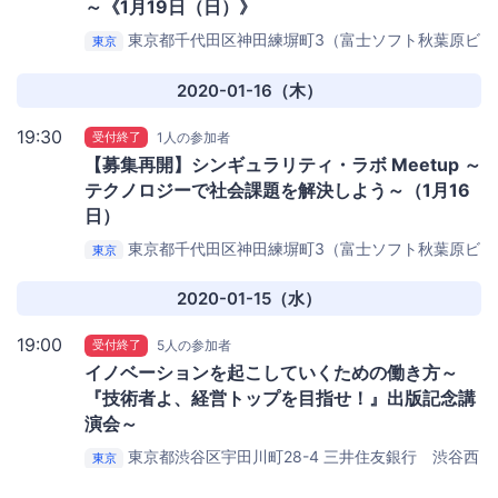
～《1月19日（日）》
東京都千代田区神田練塀町3（富士ソフト秋葉原ビ
東京
ル）
DMM.make AKIBA（集合：15:20に会場ビル１階フ
ァミマ前）
2020-01-16（木）
19:30
受付終了
1人の参加者
【募集再開】シンギュラリティ・ラボ Meetup ～
テクノロジーで社会課題を解決しよう～（1月16
日）
東京都千代田区神田練塀町3（富士ソフト秋葉原ビ
東京
ル）
DMM.make AKIBA（集合：19:20に会場ビル４階ロ
ビー）
2020-01-15（水）
19:00
受付終了
5人の参加者
イノベーションを起こしていくための働き方～
『技術者よ、経営トップを目指せ！』出版記念講
演会～
東京都渋谷区宇田川町28-4 三井住友銀行 渋谷西
東京
ビル6階
hoops link tokyo