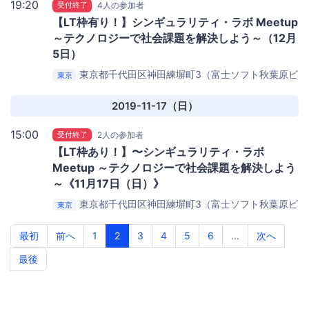
19:20
受付終了
4人の参加者
【LT枠有り！】シンギュラリティ・ラボ Meetup
～テクノロジーで社会課題を解決しよう～（12月
5日）
東京都千代田区神田練塀町3（富士ソフト秋葉原ビ
東京
ル）
DMM.make AKIBA（集合：会場ビル４階ロビー）
2019-11-17（日）
15:00
受付終了
2人の参加者
【LT枠あり！】〜シンギュラリティ・ラボ
Meetup ～テクノロジーで社会課題を解決しよう
～《11月17日（日）》
東京都千代田区神田練塀町3（富士ソフト秋葉原ビ
東京
ル）
DMM.make AKIBA（集合：14:50に会場ビル１階フ
ァミマ前）
最初
前へ
1
2
3
4
5
6
...
次へ
最後